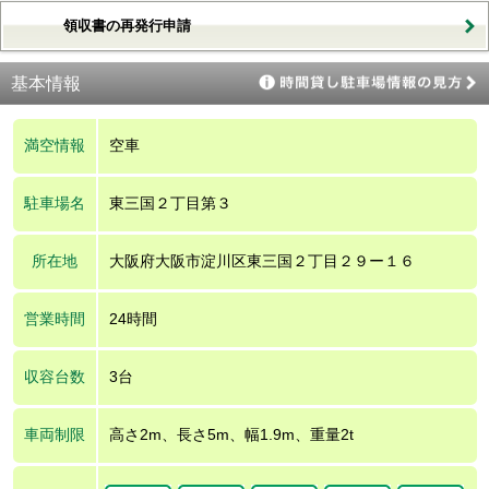
領収書の再発行申請
基本情報
満空情報
空車
駐車場名
東三国２丁目第３
所在地
大阪府大阪市淀川区東三国２丁目２９ー１６
営業時間
24時間
収容台数
3台
車両制限
高さ2m、長さ5m、幅1.9m、重量2t