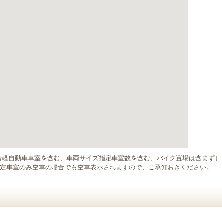
輪軽自動車車室を含む、車両サイズ指定車室数を含む、バイク置場は含まず
定車室のみ空車の場合でも空車表示されますので、ご承知おきください。