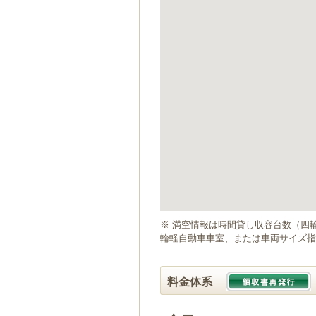
ゲ
ー
シ
ョ
ン
へ
移
動
し
ま
す
本
文
へ
移
動
※ 満空情報は時間貸し収容台数（四
し
輪軽自動車車室、または車両サイズ指
ま
す
料金体系