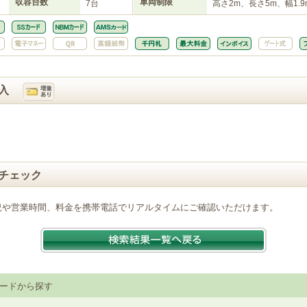
収容台数
車両制限
7台
高さ2m、長さ5m、幅1.9
入
チェック
況や営業時間、料金を携帯電話でリアルタイムにご確認いただけます。
ードから探す