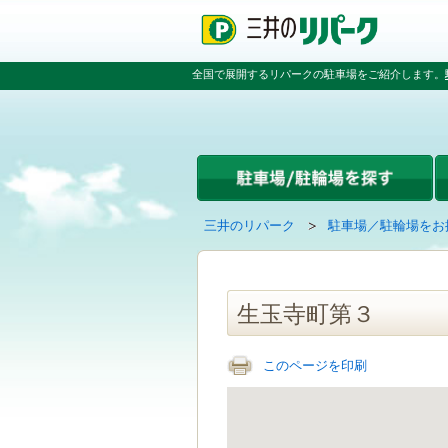
ペ
ペ
こ
ペ
ー
ー
こ
ー
ジ
ジ
か
ジ
の
内
ら
の
全国で展開するリパークの駐車場をご紹介します。
先
を
本
先
頭
移
文
頭
で
動
で
へ
す
す
す
戻
る
る
た
め
の
現
の
三井のリパーク
駐車場／駐輪場をお
リ
在
ペ
ン
の
ー
ク
ペ
ジ
で
ー
で
生玉寺町第３
す
ジ
す
グ
は
ロ
このページを印刷
ー
バ
ル
ナ
ビ