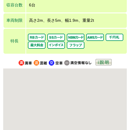
収容台数
6台
車両制限
高さ2m、長さ5m、幅1.9m、重量2t
特長