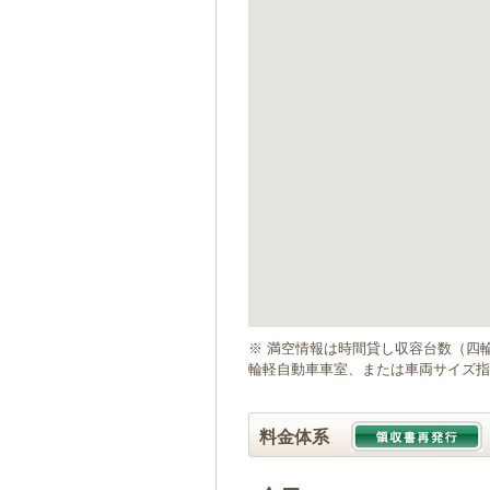
ゲ
ー
シ
ョ
ン
へ
移
動
し
ま
す
本
文
へ
移
動
※ 満空情報は時間貸し収容台数（四
し
輪軽自動車車室、または車両サイズ指
ま
す
料金体系