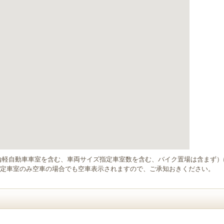
輪軽自動車車室を含む、車両サイズ指定車室数を含む、バイク置場は含まず
定車室のみ空車の場合でも空車表示されますので、ご承知おきください。