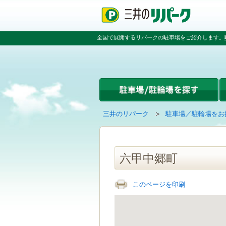
ペ
ペ
こ
ペ
ー
ー
こ
ー
ジ
ジ
か
ジ
の
内
ら
の
全国で展開するリパークの駐車場をご紹介します。
先
を
本
先
頭
移
文
頭
で
動
で
へ
す
す
す
戻
る
る
た
め
の
現
の
三井のリパーク
駐車場／駐輪場をお
リ
在
ペ
ン
の
ー
ク
ペ
ジ
で
ー
で
六甲中郷町
す
ジ
す
グ
は
ロ
このページを印刷
ー
バ
ル
ナ
ビ