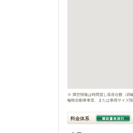
ゲ
ー
シ
ョ
ン
へ
移
動
し
ま
す
本
文
へ
移
動
※ 満空情報は時間貸し収容台数（四
し
輪軽自動車車室、または車両サイズ指
ま
す
料金体系