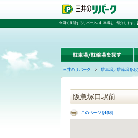
ペ
ペ
こ
ペ
ー
ー
こ
ー
ジ
ジ
か
ジ
の
内
ら
の
全国で展開するリパークの駐車場をご紹介します。
先
を
本
先
頭
移
文
頭
で
動
で
へ
す
す
す
戻
る
る
た
め
の
現
の
三井のリパーク
駐車場／駐輪場をお
リ
在
ペ
ン
の
ー
ク
ペ
ジ
で
ー
で
阪急塚口駅前
す
ジ
す
グ
は
ロ
このページを印刷
ー
バ
ル
ナ
ビ