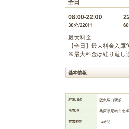
全日
08:00-22:00
2
30分/220円
6
最大料金
【全日】最大料金入庫後2
※最大料金は繰り返し
基本情報
駐車場名
阪急塚口駅前
所在地
兵庫県尼崎市南
営業時間
24時間