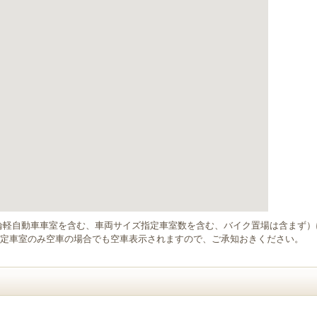
輪軽自動車車室を含む、車両サイズ指定車室数を含む、バイク置場は含まず
定車室のみ空車の場合でも空車表示されますので、ご承知おきください。