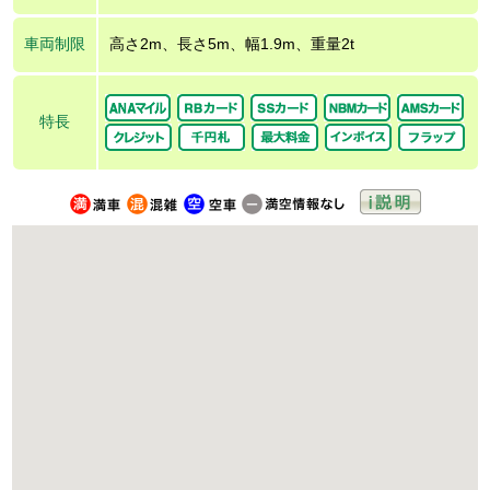
車両制限
高さ2m、長さ5m、幅1.9m、重量2t
特長