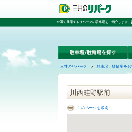
ペ
ペ
こ
ペ
ー
ー
こ
ー
ジ
ジ
か
ジ
の
内
ら
の
全国で展開するリパークの駐車場をご紹介します。
先
を
本
先
頭
移
文
頭
で
動
で
へ
す
す
す
戻
る
る
た
め
の
現
の
三井のリパーク
駐車場／駐輪場をお
リ
在
ペ
ン
の
ー
ク
ペ
ジ
で
ー
で
川西畦野駅前
す
ジ
す
グ
は
ロ
このページを印刷
ー
バ
ル
ナ
ビ