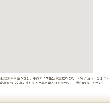
輪軽自動車車室を含む、車両サイズ指定車室数を含む、バイク置場は含まず
定車室のみ空車の場合でも空車表示されますので、ご承知おきください。