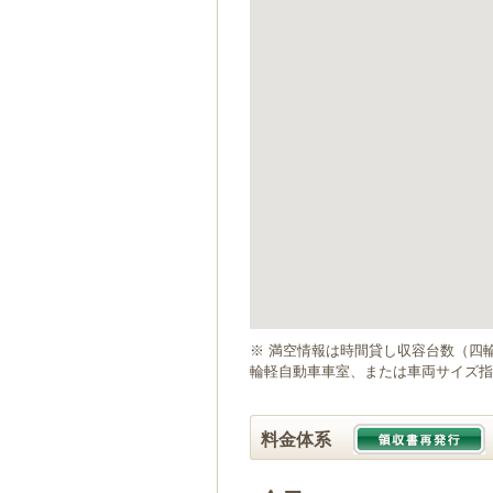
ゲ
ー
シ
ョ
ン
へ
移
動
し
ま
す
本
文
へ
移
動
※ 満空情報は時間貸し収容台数（四
し
輪軽自動車車室、または車両サイズ指
ま
す
料金体系