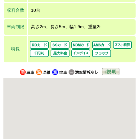
収容台数
10台
車両制限
高さ2m、長さ5m、幅1.9m、重量2t
特長