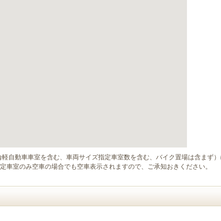
輪軽自動車車室を含む、車両サイズ指定車室数を含む、バイク置場は含まず
定車室のみ空車の場合でも空車表示されますので、ご承知おきください。