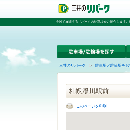
ペ
ペ
こ
ペ
ー
ー
こ
ー
ジ
ジ
か
ジ
の
内
ら
の
全国で展開するリパークの駐車場をご紹介します。
先
を
本
先
頭
移
文
頭
で
動
で
へ
す
す
す
戻
る
る
た
め
の
現
の
三井のリパーク
駐車場／駐輪場をお
リ
在
ペ
ン
の
ー
ク
ペ
ジ
で
ー
で
札幌澄川駅前
す
ジ
す
グ
は
ロ
このページを印刷
ー
バ
ル
ナ
ビ