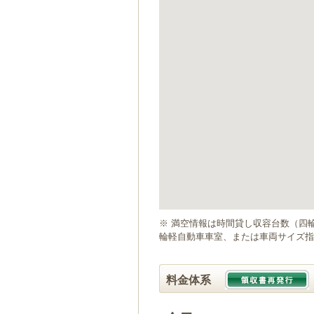
ゲ
ー
シ
ョ
ン
へ
移
動
し
ま
す
本
文
へ
移
動
※ 満空情報は時間貸し収容台数（四
し
輪軽自動車車室、または車両サイズ指
ま
す
料金体系