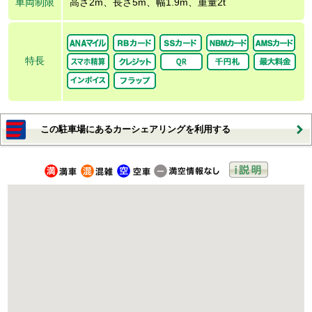
車両制限
高さ2m、長さ5m、幅1.9m、重量2t
特長
この駐車場にあるカーシェアリングを利用する