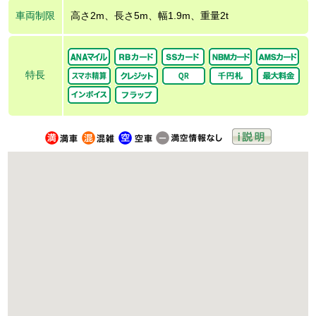
車両制限
高さ2m、長さ5m、幅1.9m、重量2t
特長