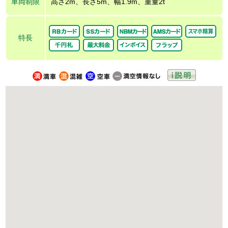
車両制限
高さ2m、長さ5m、幅1.9m、重量2t
特長