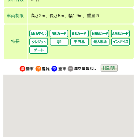
車両制限
高さ2m、長さ5m、幅1.9m、重量2t
特長