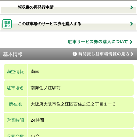
領収書の再発行申請
この駐車場のサービス券を購入する
基本情報
満空情報
満車
駐車場名
南海住ノ江駅前
所在地
大阪府大阪市住之江区西住之江２丁目１ー３
営業時間
24時間
収容台数
17台