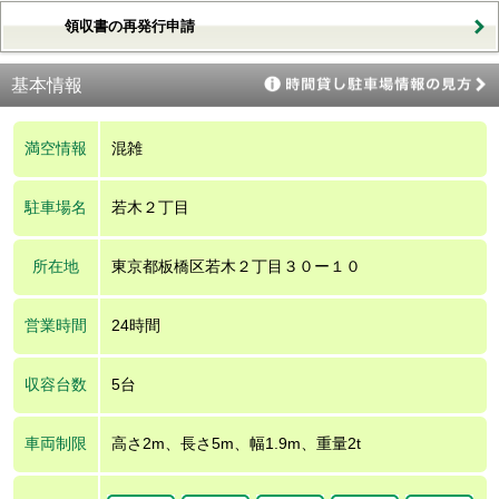
領収書の再発行申請
基本情報
満空情報
混雑
駐車場名
若木２丁目
所在地
東京都板橋区若木２丁目３０ー１０
営業時間
24時間
収容台数
5台
車両制限
高さ2m、長さ5m、幅1.9m、重量2t