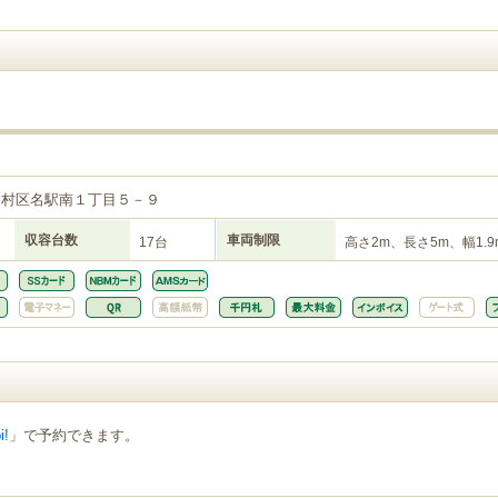
中村区名駅南１丁目５－９
収容台数
車両制限
17台
高さ2m、長さ5m、幅1.9
i!
」で予約できます。