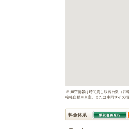
ゲ
ー
シ
ョ
ン
へ
移
動
し
ま
す
本
文
へ
移
動
※ 満空情報は時間貸し収容台数（四
し
輪軽自動車車室、または車両サイズ指
ま
す
料金体系