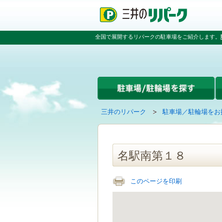
ペ
ペ
こ
ペ
ー
ー
こ
ー
ジ
ジ
か
ジ
の
内
ら
の
全国で展開するリパークの駐車場をご紹介します。
先
を
本
先
頭
移
文
頭
で
動
で
へ
す
す
す
戻
る
る
た
め
の
現
の
三井のリパーク
駐車場／駐輪場をお
リ
在
ペ
ン
の
ー
ク
ペ
ジ
で
ー
で
名駅南第１８
す
ジ
す
グ
は
ロ
このページを印刷
ー
バ
ル
ナ
ビ