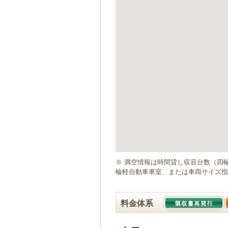
ゲ
ー
シ
ョ
ン
へ
移
動
し
ま
す
本
文
へ
移
動
※ 満空情報は時間貸し収容台数（四
し
輪軽自動車車室、または車両サイズ指
ま
す
料金体系