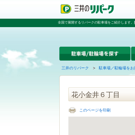
ペ
ペ
こ
ペ
ー
ー
こ
ー
ジ
ジ
か
ジ
の
内
ら
の
全国で展開するリパークの駐車場をご紹介します。
先
を
本
先
頭
移
文
頭
で
動
で
へ
す
す
す
戻
る
る
た
め
の
現
の
三井のリパーク
駐車場／駐輪場をお
リ
在
ペ
ン
の
ー
ク
ペ
ジ
で
ー
で
花小金井６丁目
す
ジ
す
グ
は
ロ
このページを印刷
ー
バ
ル
ナ
ビ