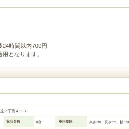
24時間以内700円
適用となります。
目
ケ丘２丁目４ー３
収容台数
車両制限
8台
高さ2m、長さ5m、幅1.9