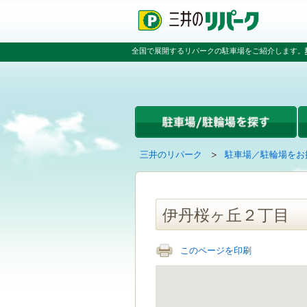
ペ
ペ
こ
ペ
ー
ー
こ
ー
ジ
ジ
か
ジ
の
内
ら
の
全国で展開するリパークの駐車場をご紹介します。
先
を
本
先
頭
移
文
頭
で
動
で
へ
す
す
す
戻
る
る
た
め
の
現
の
三井のリパーク
駐車場／駐輪場をお
リ
在
ペ
ン
の
ー
ク
ペ
ジ
で
ー
で
伊丹桜ヶ丘２丁目
す
ジ
す
グ
は
ロ
このページを印刷
ー
バ
ル
ナ
ビ