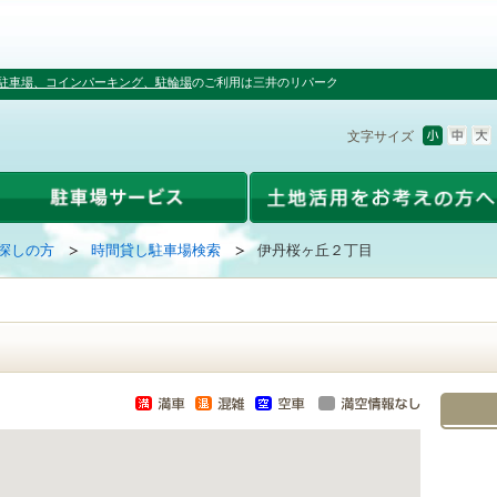
駐車場、コインパーキング、駐輪場
のご利用は三井のリパーク
文字サイズ
探しの方
時間貸し駐車場検索
伊丹桜ヶ丘２丁目