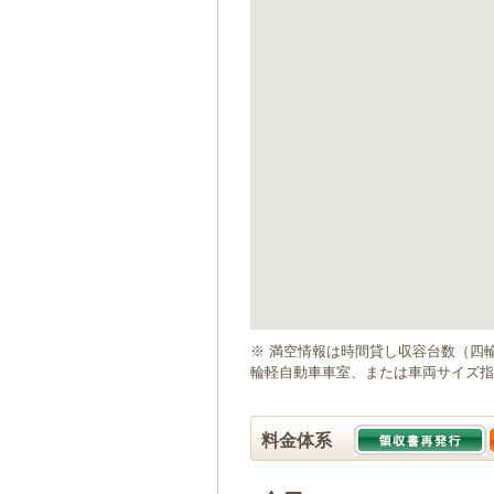
ゲ
ー
シ
ョ
ン
へ
移
動
し
ま
す
本
文
へ
移
動
※ 満空情報は時間貸し収容台数（四
し
輪軽自動車車室、または車両サイズ指
ま
す
料金体系