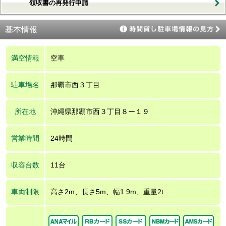
領収書の再発行申請
基本情報
満空情報
空車
駐車場名
那覇市西３丁目
所在地
沖縄県那覇市西３丁目８ー１９
営業時間
24時間
収容台数
11台
車両制限
高さ2m、長さ5m、幅1.9m、重量2t