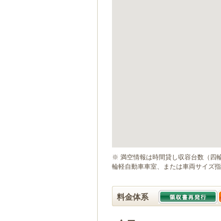
ゲ
ー
シ
ョ
ン
へ
移
動
し
ま
す
本
文
へ
移
動
※ 満空情報は時間貸し収容台数（四
し
輪軽自動車車室、または車両サイズ指
ま
す
料金体系