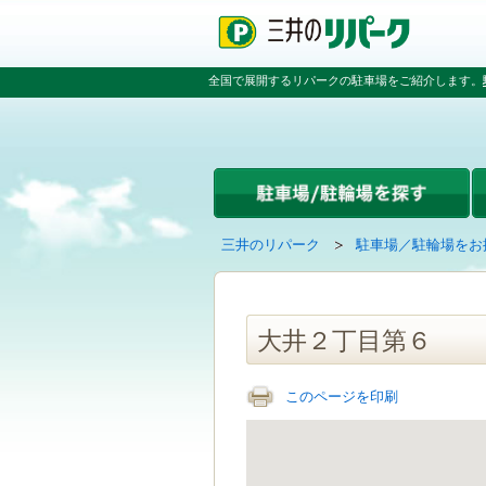
ペ
ペ
こ
ペ
ー
ー
こ
ー
ジ
ジ
か
ジ
の
内
ら
の
全国で展開するリパークの駐車場をご紹介します。
先
を
本
先
頭
移
文
頭
で
動
で
へ
す
す
す
戻
る
る
た
め
の
現
の
三井のリパーク
駐車場／駐輪場をお
リ
在
ペ
ン
の
ー
ク
ペ
ジ
で
ー
で
大井２丁目第６
す
ジ
す
グ
は
ロ
このページを印刷
ー
バ
ル
ナ
ビ