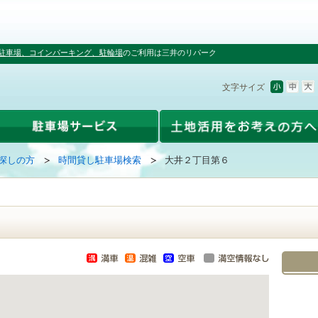
駐車場、コインパーキング、駐輪場
のご利用は三井のリパーク
文字サイズ
探しの方
時間貸し駐車場検索
大井２丁目第６