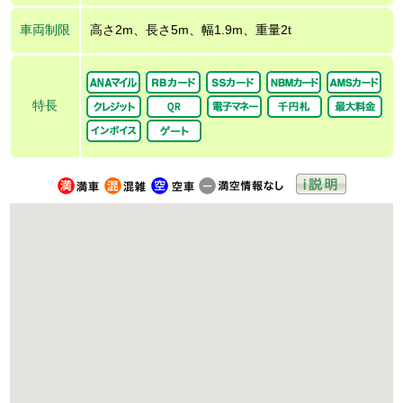
車両制限
高さ2m、長さ5m、幅1.9m、重量2t
特長