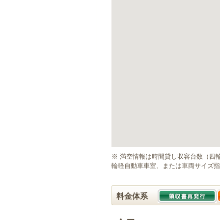
ゲ
ー
シ
ョ
ン
へ
移
動
し
ま
す
本
文
へ
移
動
※ 満空情報は時間貸し収容台数（四
し
輪軽自動車車室、または車両サイズ指
ま
す
料金体系