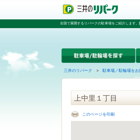
ペ
ペ
こ
ペ
ー
ー
こ
ー
ジ
ジ
か
ジ
の
内
ら
の
全国で展開するリパークの駐車場をご紹介します。
先
を
本
先
頭
移
文
頭
で
動
で
へ
す
す
す
戻
る
る
た
め
の
現
の
三井のリパーク
駐車場／駐輪場をお
リ
在
ペ
ン
の
ー
ク
ペ
ジ
で
ー
で
上中里１丁目
す
ジ
す
グ
は
ロ
このページを印刷
ー
バ
ル
ナ
ビ