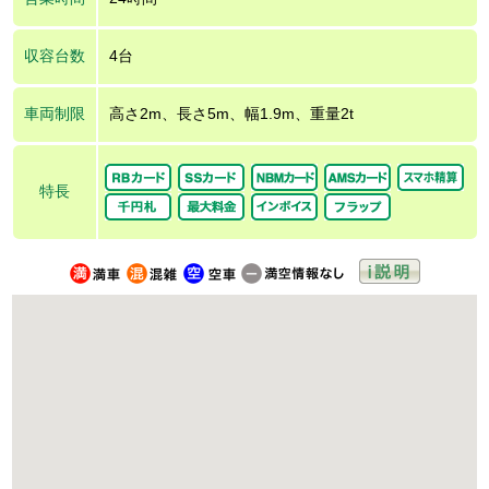
収容台数
4台
車両制限
高さ2m、長さ5m、幅1.9m、重量2t
特長