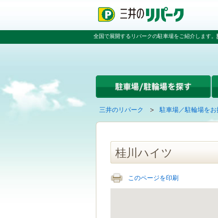
ペ
ペ
こ
ペ
ー
ー
こ
ー
ジ
ジ
か
ジ
の
内
ら
の
全国で展開するリパークの駐車場をご紹介します。
先
を
本
先
頭
移
文
頭
で
動
で
へ
す
す
す
戻
る
る
た
め
の
現
の
三井のリパーク
駐車場／駐輪場をお
リ
在
ペ
ン
の
ー
ク
ペ
ジ
で
ー
で
桂川ハイツ
す
ジ
す
グ
は
ロ
このページを印刷
ー
バ
ル
ナ
ビ