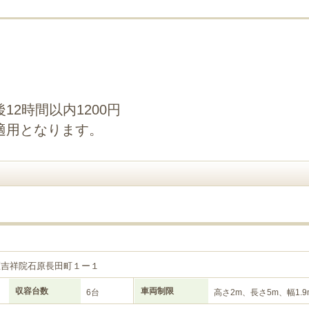
2時間以内1200円
適用となります。
区吉祥院石原長田町１ー１
収容台数
車両制限
6台
高さ2m、長さ5m、幅1.9