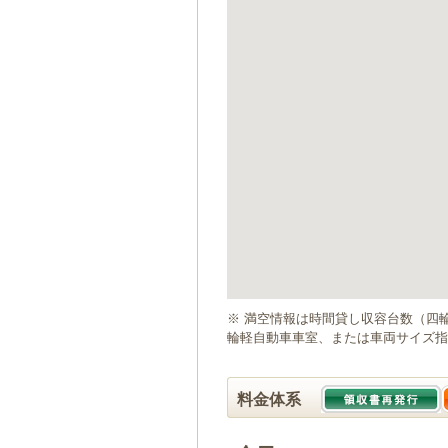
ゲ
ー
シ
ョ
ン
へ
移
動
し
ま
す
本
文
へ
移
動
※ 満空情報は時間貸し収容台数（四
し
輪軽自動車車室、または車両サイズ指
ま
す
料金体系