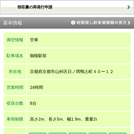
領収書の再発行申請
基本情報
満空情報
空車
駐車場名
御陵駅前
所在地
京都府京都市山科区日ノ岡鴨土町４０ー１２
営業時間
24時間
収容台数
8台
車両制限
高さ2m、長さ5m、幅1.9m、重量2t