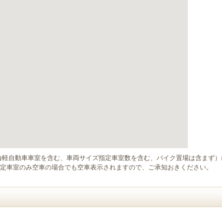
輪軽自動車車室を含む、車両サイズ指定車室数を含む、バイク置場は含まず
定車室のみ空車の場合でも空車表示されますので、ご承知おきください。