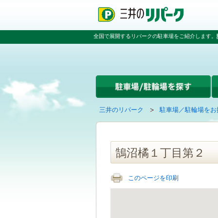
ペ
ペ
こ
ペ
ー
ー
こ
ー
ジ
ジ
か
ジ
の
内
ら
の
全国で展開するリパークの駐車場をご紹介します。
先
を
本
先
頭
移
文
頭
で
動
で
へ
す
す
す
戻
る
る
た
め
の
現
の
三井のリパーク
駐車場／駐輪場をお
リ
在
ペ
ン
の
ー
ク
ペ
ジ
で
ー
で
鵠沼橘１丁目第２
す
ジ
す
グ
は
ロ
このページを印刷
ー
バ
ル
ナ
ビ