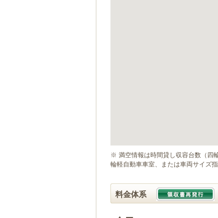
ゲ
ー
シ
ョ
ン
へ
移
動
し
ま
す
本
文
へ
移
動
※ 満空情報は時間貸し収容台数（四
し
輪軽自動車車室、または車両サイズ指
ま
す
料金体系