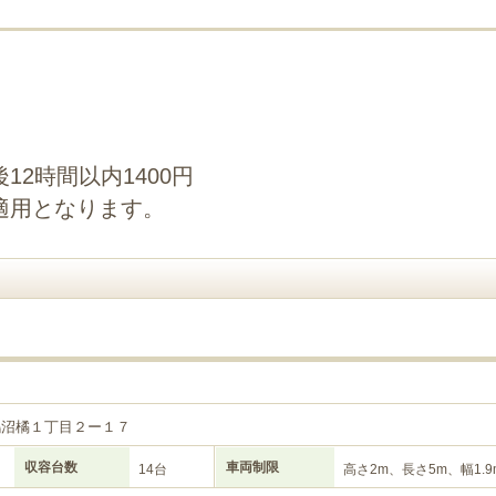
2時間以内1400円
適用となります。
２
鵠沼橘１丁目２ー１７
収容台数
車両制限
14台
高さ2m、長さ5m、幅1.9