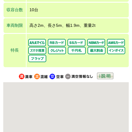
収容台数
10台
車両制限
高さ2m、長さ5m、幅1.9m、重量2t
特長