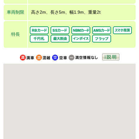
車両制限
高さ2m、長さ5m、幅1.9m、重量2t
特長