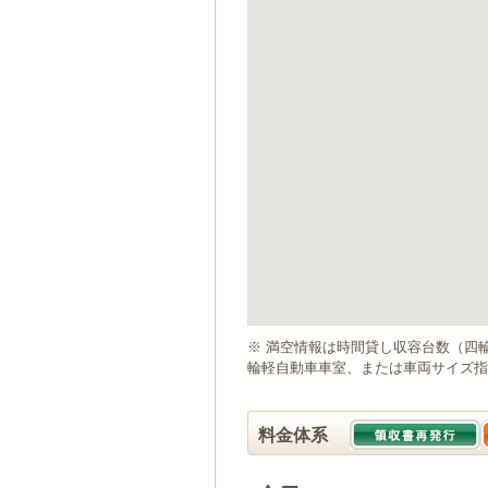
ゲ
ー
シ
ョ
ン
へ
移
動
し
ま
す
本
文
へ
移
動
※ 満空情報は時間貸し収容台数（四
し
輪軽自動車車室、または車両サイズ指
ま
す
料金体系