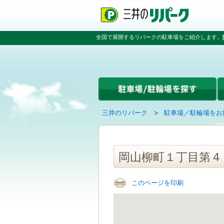
ペ
ペ
こ
ペ
ー
ー
こ
ー
ジ
ジ
か
ジ
の
内
ら
の
全国で展開するリパークの駐車場をご紹介します。
先
を
本
先
頭
移
文
頭
で
動
で
へ
す
す
す
戻
る
る
た
め
の
現
の
三井のリパーク
駐車場／駐輪場をお
リ
在
ペ
ン
の
ー
ク
ペ
ジ
で
ー
で
岡山柳町１丁目第４
す
ジ
す
グ
は
ロ
このページを印刷
ー
バ
ル
ナ
ビ