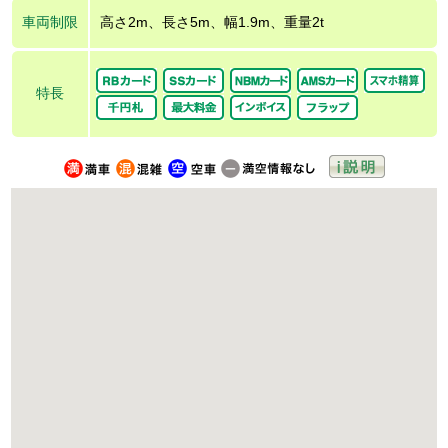
車両制限
高さ2m、長さ5m、幅1.9m、重量2t
特長