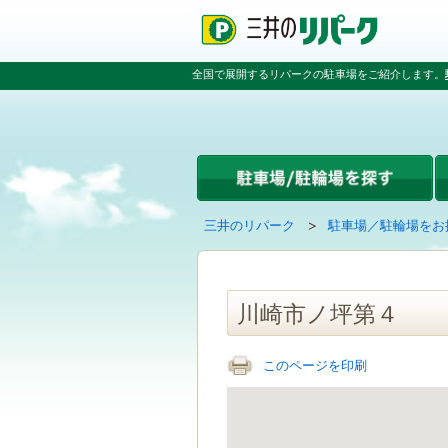
ペ
ペ
こ
ペ
ー
ー
こ
ー
ジ
ジ
か
ジ
の
内
ら
の
全国で展開するリパークの駐車場をご紹介します。
先
を
本
先
頭
移
文
頭
で
動
で
へ
す
す
す
戻
る
る
た
め
の
現
の
三井のリパーク
駐車場／駐輪場をお
リ
在
ペ
ン
の
ー
ク
ペ
ジ
で
ー
で
川崎市ノ坪第４
す
ジ
す
グ
は
ロ
このページを印刷
ー
バ
ル
ナ
ビ