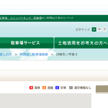
駐車場、コインパーキング、駐輪場
のご利用は三井のリパーク
文字サイズ
探しの方
時間貸し駐車場検索
川崎市ノ坪第４