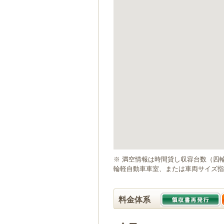
ゲ
ー
シ
ョ
ン
へ
移
動
し
ま
す
本
文
へ
移
動
※ 満空情報は時間貸し収容台数（四
し
輪軽自動車車室、または車両サイズ指
ま
す
料金体系