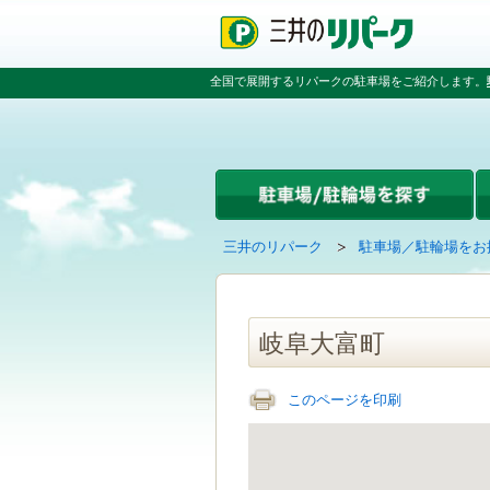
ペ
ペ
こ
ペ
ー
ー
こ
ー
ジ
ジ
か
ジ
の
内
ら
の
全国で展開するリパークの駐車場をご紹介します。
先
を
本
先
頭
移
文
頭
で
動
で
へ
す
す
す
戻
る
る
た
め
の
現
の
三井のリパーク
駐車場／駐輪場をお
リ
在
ペ
ン
の
ー
ク
ペ
ジ
で
ー
で
岐阜大富町
す
ジ
す
グ
は
ロ
このページを印刷
ー
バ
ル
ナ
ビ