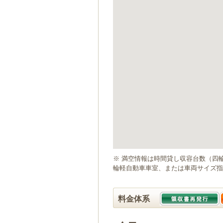
ゲ
ー
シ
ョ
ン
へ
移
動
し
ま
す
本
文
へ
移
動
※ 満空情報は時間貸し収容台数（四
し
輪軽自動車車室、または車両サイズ指
ま
す
料金体系