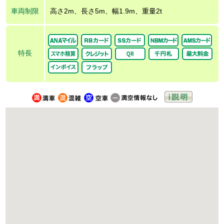
車両制限
高さ2m、長さ5m、幅1.9m、重量2t
特長