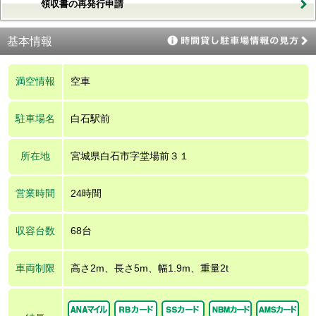
領収書の再発行申請
基本情報
満空情報
空車
駐車場名
白石駅前
所在地
宮城県白石市字堂場前３１
営業時間
24時間
収容台数
68台
車両制限
高さ2m、長さ5m、幅1.9m、重量2t