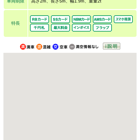
車両制限
高さ2m、長さ5m、幅1.9m、重量2t
特長