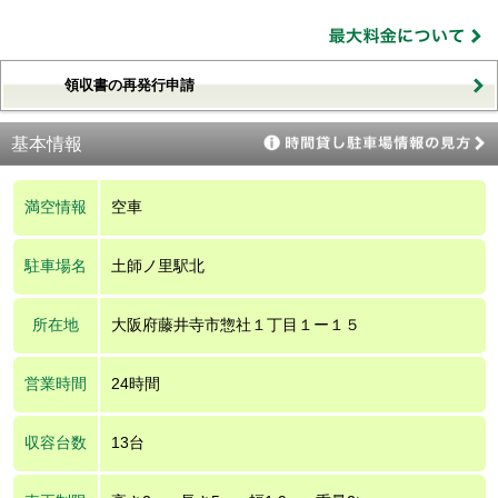
領収書の再発行申請
基本情報
満空情報
空車
駐車場名
土師ノ里駅北
所在地
大阪府藤井寺市惣社１丁目１ー１５
営業時間
24時間
収容台数
13台