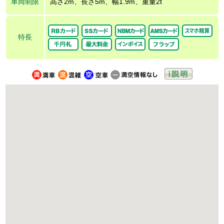
車両制限
高さ2m、長さ5m、幅1.9m、重量2t
特長