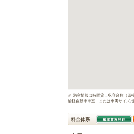
ゲ
ー
シ
ョ
ン
へ
移
動
し
ま
す
本
文
へ
移
動
※ 満空情報は時間貸し収容台数（四
し
輪軽自動車車室、または車両サイズ指
ま
す
料金体系