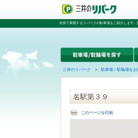
ペ
ペ
こ
ペ
ー
ー
こ
ー
ジ
ジ
か
ジ
の
内
ら
の
全国で展開するリパークの駐車場をご紹介します。
先
を
本
先
頭
移
文
頭
で
動
で
へ
す
す
す
戻
る
る
た
め
の
現
の
三井のリパーク
駐車場／駐輪場をお
リ
在
ペ
ン
の
ー
ク
ペ
ジ
で
ー
で
名駅第３９
す
ジ
す
グ
は
ロ
このページを印刷
ー
バ
ル
ナ
ビ