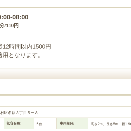
0:00-08:00
0分/110円
2時間以内1500円
適用となります。
中村区名駅３丁目５ー８
収容台数
車両制限
5台
高さ2m、長さ5m、幅1.9