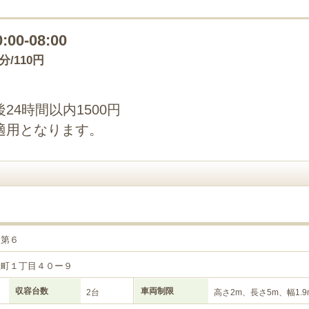
0:00-08:00
0分/110円
4時間以内1500円
適用となります。
目第６
生町１丁目４０ー９
収容台数
車両制限
2台
高さ2m、長さ5m、幅1.9