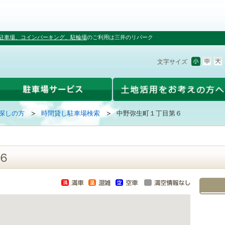
駐車場、コインパーキング、駐輪場
のご利用は三井のリパーク
文字サイズ
探しの方
時間貸し駐車場検索
中野弥生町１丁目第６
６