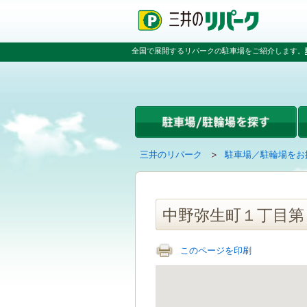
ペ
ペ
こ
ペ
ー
ー
こ
ー
ジ
ジ
か
ジ
の
内
ら
の
全国で展開するリパークの駐車場をご紹介します。
先
を
本
先
頭
移
文
頭
で
動
で
へ
す
す
す
戻
る
る
た
め
の
現
の
三井のリパーク
駐車場／駐輪場をお
リ
在
ペ
ン
の
ー
ク
ペ
ジ
で
ー
で
中野弥生町１丁目第
す
ジ
す
グ
は
ロ
このページを印刷
ー
バ
ル
ナ
ビ