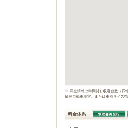
ゲ
ー
シ
ョ
ン
へ
移
動
し
ま
す
本
文
へ
移
動
※ 満空情報は時間貸し収容台数（四
し
輪軽自動車車室、または車両サイズ指
ま
す
料金体系