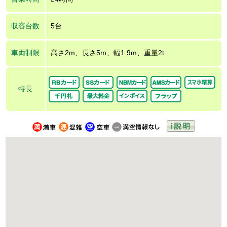
収容台数
5台
車両制限
高さ2m、長さ5m、幅1.9m、重量2t
特長