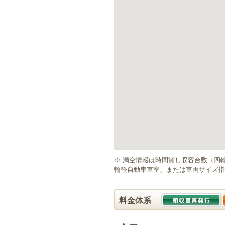
ゲ
ー
シ
ョ
ン
へ
移
動
し
ま
す
本
文
へ
移
動
※ 満空情報は時間貸し収容台数（四
し
輪軽自動車車室、または車両サイズ指
ま
す
料金体系