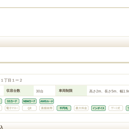
南１丁目１ー２
収容台数
車両制限
30台
高さ2m、長さ5m、幅1.9
入