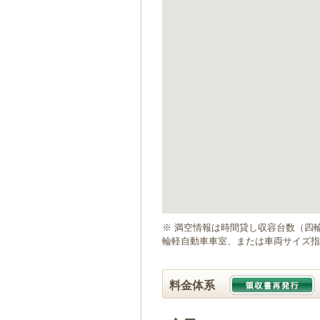
ゲ
ー
シ
ョ
ン
へ
移
動
し
ま
す
本
文
へ
移
動
※ 満空情報は時間貸し収容台数（四
し
輪軽自動車車室、または車両サイズ指
ま
す
料金体系