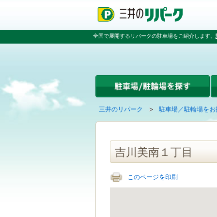
ペ
ペ
こ
ペ
ー
ー
こ
ー
ジ
ジ
か
ジ
の
内
ら
の
全国で展開するリパークの駐車場をご紹介します。
先
を
本
先
頭
移
文
頭
で
動
で
へ
す
す
す
戻
る
る
た
め
の
現
の
三井のリパーク
駐車場／駐輪場をお
リ
在
ペ
ン
の
ー
ク
ペ
ジ
で
ー
で
吉川美南１丁目
す
ジ
す
グ
は
ロ
このページを印刷
ー
バ
ル
ナ
ビ