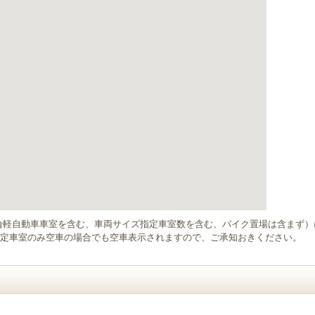
輪軽自動車車室を含む、車両サイズ指定車室数を含む、バイク置場は含まず
定車室のみ空車の場合でも空車表示されますので、ご承知おきください。