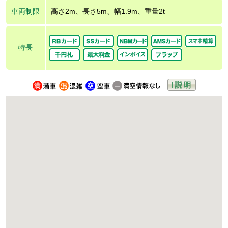
車両制限
高さ2m、長さ5m、幅1.9m、重量2t
特長