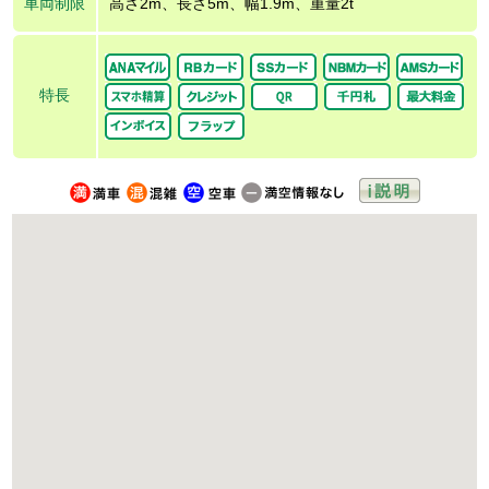
車両制限
高さ2m、長さ5m、幅1.9m、重量2t
特長