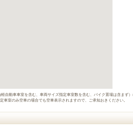
輪軽自動車車室を含む、車両サイズ指定車室数を含む、バイク置場は含まず
定車室のみ空車の場合でも空車表示されますので、ご承知おきください。