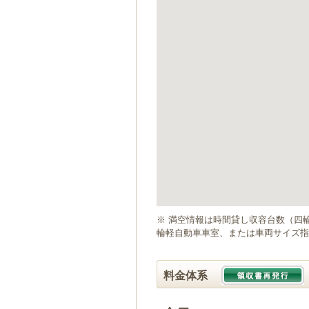
ゲ
ー
シ
ョ
ン
へ
移
動
し
ま
す
本
文
へ
移
動
※ 満空情報は時間貸し収容台数（四
し
輪軽自動車車室、または車両サイズ指
ま
す
料金体系