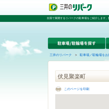
ペ
ペ
こ
ペ
ー
ー
こ
ー
ジ
ジ
か
ジ
の
内
ら
の
全国で展開するリパークの駐車場をご紹介します。
先
を
本
先
頭
移
文
頭
で
動
で
へ
す
す
す
戻
る
る
た
め
の
現
の
三井のリパーク
駐車場／駐輪場をお
リ
在
ペ
ン
の
ー
ク
ペ
ジ
で
ー
で
伏見聚楽町
す
ジ
す
グ
は
ロ
このページを印刷
ー
バ
ル
ナ
ビ