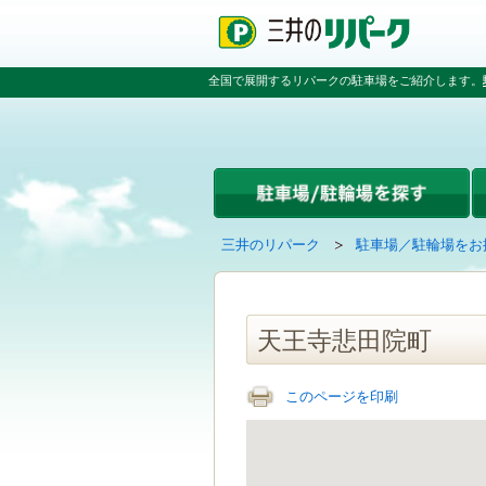
ペ
ペ
こ
ペ
ー
ー
こ
ー
ジ
ジ
か
ジ
の
内
ら
の
全国で展開するリパークの駐車場をご紹介します。
先
を
本
先
頭
移
文
頭
で
動
で
へ
す
す
す
戻
る
る
た
め
の
現
の
三井のリパーク
駐車場／駐輪場をお
リ
在
ペ
ン
の
ー
ク
ペ
ジ
で
ー
で
天王寺悲田院町
す
ジ
す
グ
は
ロ
このページを印刷
ー
バ
ル
ナ
ビ