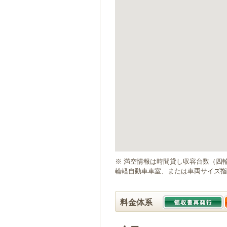
ゲ
ー
シ
ョ
ン
へ
移
動
し
ま
す
本
文
へ
移
動
※ 満空情報は時間貸し収容台数（四
し
輪軽自動車車室、または車両サイズ指
ま
す
料金体系