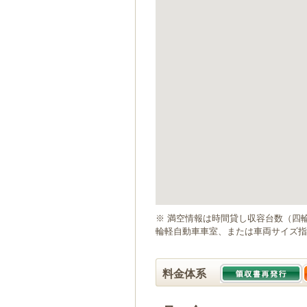
ゲ
ー
シ
ョ
ン
へ
移
動
し
ま
す
本
文
へ
移
動
※ 満空情報は時間貸し収容台数（四
し
輪軽自動車車室、または車両サイズ指
ま
す
料金体系