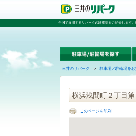
ペ
ペ
こ
ペ
ー
ー
こ
ー
ジ
ジ
か
ジ
の
内
ら
の
全国で展開するリパークの駐車場をご紹介します。
先
を
本
先
頭
移
文
頭
で
動
で
へ
す
す
す
戻
る
る
た
め
の
現
の
三井のリパーク
駐車場／駐輪場をお
リ
在
ペ
ン
の
ー
ク
ペ
ジ
で
ー
で
横浜浅間町２丁目第
す
ジ
す
グ
は
ロ
このページを印刷
ー
バ
ル
ナ
ビ