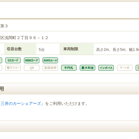
目第３
西区浅間町２丁目９６－１２
収容台数
車両制限
5台
高さ2m、長さ5m、幅1.9
用
「
三井のカーシェアーズ
」をご利用いただけます。