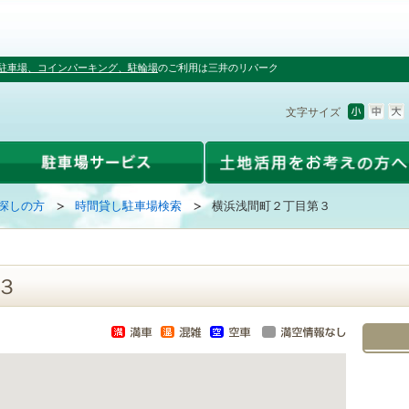
駐車場、コインパーキング、駐輪場
のご利用は三井のリパーク
文字サイズ
探しの方
時間貸し駐車場検索
横浜浅間町２丁目第３
３