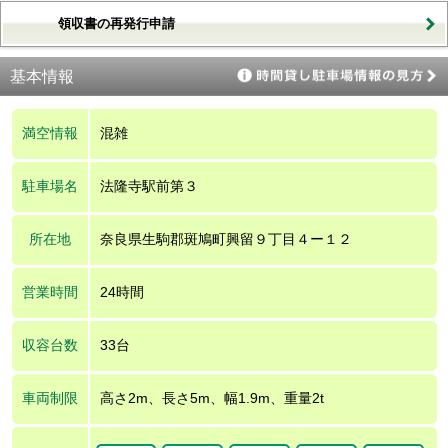
領収書の再発行申請
基本情報
満空情報
混雑
駐車場名
法隆寺駅前第３
所在地
奈良県生駒郡斑鳩町興留９丁目４ー１２
営業時間
24時間
収容台数
33台
車両制限
高さ2m、長さ5m、幅1.9m、重量2t