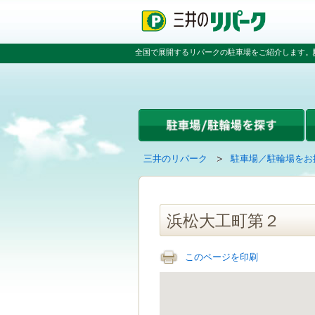
ペ
ペ
こ
ペ
ー
ー
こ
ー
ジ
ジ
か
ジ
の
内
ら
の
全国で展開するリパークの駐車場をご紹介します。
先
を
本
先
頭
移
文
頭
で
動
で
へ
す
す
す
戻
る
る
た
め
の
現
の
三井のリパーク
駐車場／駐輪場をお
リ
在
ペ
ン
の
ー
ク
ペ
ジ
で
ー
で
浜松大工町第２
す
ジ
す
グ
は
ロ
このページを印刷
ー
バ
ル
ナ
ビ