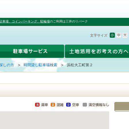
駐車場、コインパーキング、駐輪場
のご利用は三井のリパーク
文字サイズ
探しの方
時間貸し駐車場検索
浜松大工町第２