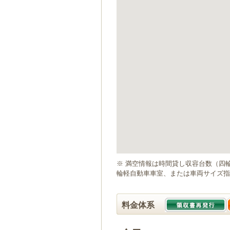
ゲ
ー
シ
ョ
ン
へ
移
動
し
ま
す
本
文
へ
移
動
※ 満空情報は時間貸し収容台数（四
し
輪軽自動車車室、または車両サイズ指
ま
す
料金体系