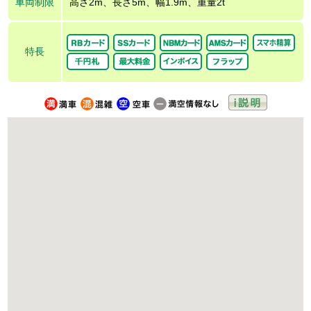
車両制限
高さ2m、長さ5m、幅1.9m、重量2t
特長