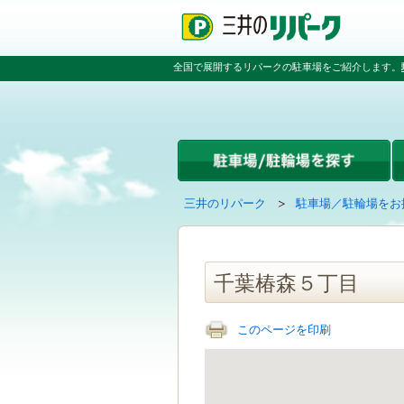
ペ
ペ
こ
ペ
ー
ー
こ
ー
ジ
ジ
か
ジ
の
内
ら
の
全国で展開するリパークの駐車場をご紹介します。
先
を
本
先
頭
移
文
頭
で
動
で
へ
す
す
す
戻
る
る
た
め
の
現
の
三井のリパーク
駐車場／駐輪場をお
リ
在
ペ
ン
の
ー
ク
ペ
ジ
で
ー
で
千葉椿森５丁目
す
ジ
す
グ
は
ロ
このページを印刷
ー
バ
ル
ナ
ビ