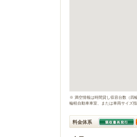
ゲ
ー
シ
ョ
ン
へ
移
動
し
ま
す
本
文
へ
移
動
※ 満空情報は時間貸し収容台数（四
し
輪軽自動車車室、または車両サイズ指
ま
す
料金体系