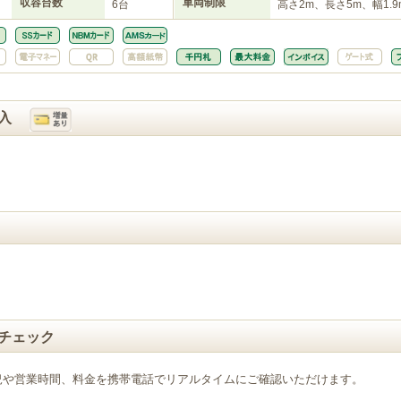
収容台数
車両制限
6台
高さ2m、長さ5m、幅1.9
入
チェック
況や営業時間、料金を携帯電話でリアルタイムにご確認いただけます。