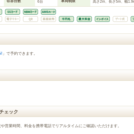
収容台数
車両制限
6台
高さ2m、長さ5m、幅1.9
i!
」で予約できます。
チェック
況や営業時間、料金を携帯電話でリアルタイムにご確認いただけます。