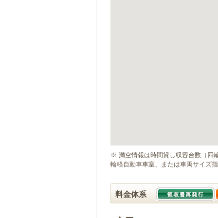
ゲ
ー
シ
ョ
ン
へ
移
動
し
ま
す
本
文
へ
移
動
※ 満空情報は時間貸し収容台数（四
し
輪軽自動車車室、または車両サイズ指
ま
す
料金体系